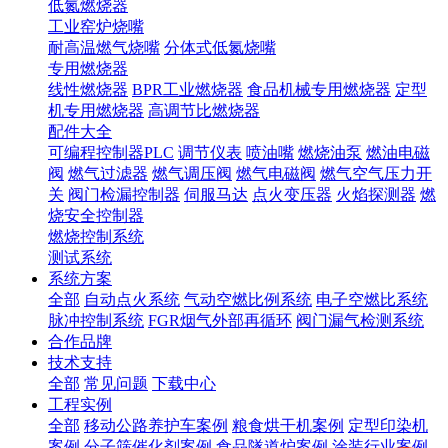
低氮燃烧器
工业窑炉烧嘴
耐高温燃气烧嘴
分体式低氮烧嘴
专用燃烧器
线性燃烧器
BPR工业燃烧器
食品机械专用燃烧器
定型
机专用燃烧器
高调节比燃烧器
配件大全
可编程控制器PLC
调节仪表
喷油嘴
燃烧油泵
燃油电磁
阀
燃气过滤器
燃气调压阀
燃气电磁阀
燃气空气压力开
关
阀门检漏控制器
伺服马达
点火变压器
火焰探测器
燃
烧安全控制器
燃烧控制系统
测试系统
系统方案
全部
自动点火系统
气动空燃比例系统
电子空燃比系统
脉冲控制系统
FGR烟气外部再循环
阀门漏气检测系统
合作品牌
技术支持
全部
常见问题
下载中心
工程实例
全部
移动公路养护车案例
粮食烘干机案例
定型印染机
案例
分子筛催化剂案例
食品隧道炉案例
涂装行业案例