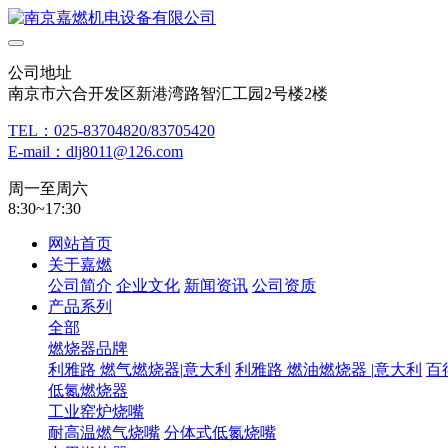
公司地址
南京市六合开发区新港湾路智汇工园2号楼2楼
TEL：025-83704820/83705420
E-mail：dlj8011@126.com
周一至周六
8:30~17:30
网站首页
关于嘉燃
公司简介
企业文化
新闻资讯
公司资质
产品系列
全部
燃烧器品牌
利雅路 燃气燃烧器|意大利
利雅路 燃油燃烧器 |意大利
百
低氮燃烧器
工业窑炉烧嘴
耐高温燃气烧嘴
分体式低氮烧嘴