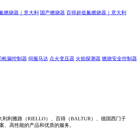
氮燃烧器｜意大利
国产燃烧器
百得超低氮燃烧器｜意大利
门检漏控制器
伺服马达
点火变压器
火焰探测器
燃烧安全控制器
雅路（RIELLO）、百得（BALTUR）、德国西门子
决方案、高性能的产品和优质的服务。