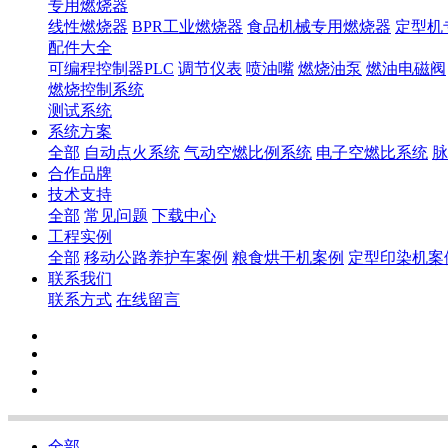
专用燃烧器
线性燃烧器
BPR工业燃烧器
食品机械专用燃烧器
定型机
配件大全
可编程控制器PLC
调节仪表
喷油嘴
燃烧油泵
燃油电磁阀
燃烧控制系统
测试系统
系统方案
全部
自动点火系统
气动空燃比例系统
电子空燃比系统
脉
合作品牌
技术支持
全部
常见问题
下载中心
工程实例
全部
移动公路养护车案例
粮食烘干机案例
定型印染机案
联系我们
联系方式
在线留言
全部