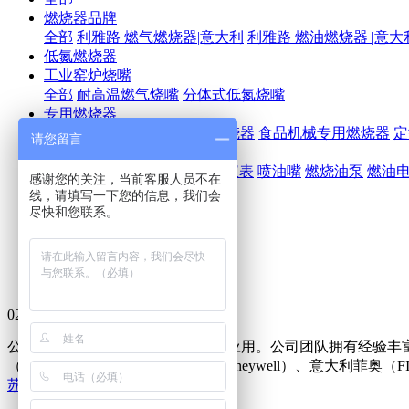
燃烧器品牌
全部
利雅路 燃气燃烧器|意大利
利雅路 燃油燃烧器 |意大
低氮燃烧器
工业窑炉烧嘴
全部
耐高温燃气烧嘴
分体式低氮烧嘴
专用燃烧器
全部
线性燃烧器
BPR工业燃烧器
食品机械专用燃烧器
定
请您留言
配件大全
全部
可编程控制器PLC
调节仪表
喷油嘴
燃烧油泵
燃油
感谢您的关注，当前客服人员不在
燃烧控制系统
线，请填写一下您的信息，我们会
全部
测试系统
尽快和您联系。
推荐
热门
最新
025-83704820/83705420
公司专业致力于燃烧系统的设计及应用。公司团队拥有经验丰富
（SIEMENS），美国霍尼韦尔（Honeywell）、意大利
苏ICP备16033135号-1