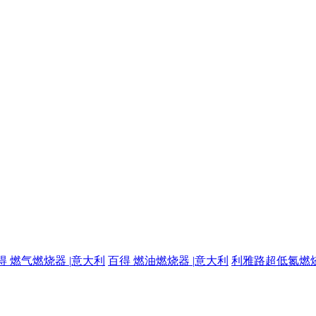
得 燃气燃烧器 |意大利
百得 燃油燃烧器 |意大利
利雅路超低氮燃