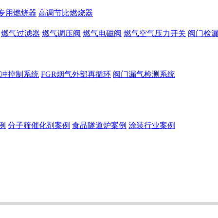
专用燃烧器
高调节比燃烧器
燃气过滤器
燃气调压阀
燃气电磁阀
燃气空气压力开关
阀门检
冲控制系统
FGR烟气外部再循环
阀门漏气检测系统
例
分子筛催化剂案例
食品隧道炉案例
涂装行业案例