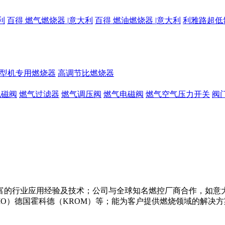
利
百得 燃气燃烧器 |意大利
百得 燃油燃烧器 |意大利
利雅路超低
型机专用燃烧器
高调节比燃烧器
电磁阀
燃气过滤器
燃气调压阀
燃气电磁阀
燃气空气压力开关
阀
的行业应用经验及技术；公司与全球知名燃控厂商合作，如意大利利
菲奥（FIO）德国霍科德（KROM）等；能为客户提供燃烧领域的解