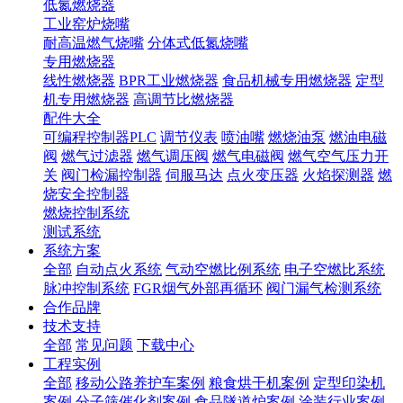
低氮燃烧器
工业窑炉烧嘴
耐高温燃气烧嘴
分体式低氮烧嘴
专用燃烧器
线性燃烧器
BPR工业燃烧器
食品机械专用燃烧器
定型
机专用燃烧器
高调节比燃烧器
配件大全
可编程控制器PLC
调节仪表
喷油嘴
燃烧油泵
燃油电磁
阀
燃气过滤器
燃气调压阀
燃气电磁阀
燃气空气压力开
关
阀门检漏控制器
伺服马达
点火变压器
火焰探测器
燃
烧安全控制器
燃烧控制系统
测试系统
系统方案
全部
自动点火系统
气动空燃比例系统
电子空燃比系统
脉冲控制系统
FGR烟气外部再循环
阀门漏气检测系统
合作品牌
技术支持
全部
常见问题
下载中心
工程实例
全部
移动公路养护车案例
粮食烘干机案例
定型印染机
案例
分子筛催化剂案例
食品隧道炉案例
涂装行业案例