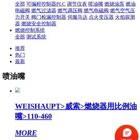
全部
可编程控制器PLC
调节仪表
喷油嘴
燃烧油泵
燃油
电磁阀
燃气过滤器
燃气调压阀
燃气电磁阀
燃气空气压
力开关
阀门检漏控制器
伺服马达
点火变压器
火焰探测
器
燃烧安全控制器
燃烧控制系统
全部
测试系统
推荐
热门
最新
喷油嘴
WEISHAUPT>威索>燃烧器用比例油
嘴>110-460
MORE