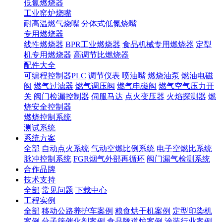
低氮燃烧器
工业窑炉烧嘴
耐高温燃气烧嘴
分体式低氮烧嘴
专用燃烧器
线性燃烧器
BPR工业燃烧器
食品机械专用燃烧器
定型
机专用燃烧器
高调节比燃烧器
配件大全
可编程控制器PLC
调节仪表
喷油嘴
燃烧油泵
燃油电磁
阀
燃气过滤器
燃气调压阀
燃气电磁阀
燃气空气压力开
关
阀门检漏控制器
伺服马达
点火变压器
火焰探测器
燃
烧安全控制器
燃烧控制系统
测试系统
系统方案
全部
自动点火系统
气动空燃比例系统
电子空燃比系统
脉冲控制系统
FGR烟气外部再循环
阀门漏气检测系统
合作品牌
技术支持
全部
常见问题
下载中心
工程实例
全部
移动公路养护车案例
粮食烘干机案例
定型印染机
案例
分子筛催化剂案例
食品隧道炉案例
涂装行业案例