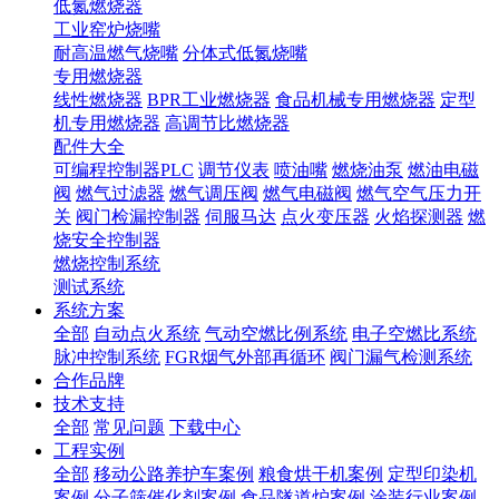
低氮燃烧器
工业窑炉烧嘴
耐高温燃气烧嘴
分体式低氮烧嘴
专用燃烧器
线性燃烧器
BPR工业燃烧器
食品机械专用燃烧器
定型
机专用燃烧器
高调节比燃烧器
配件大全
可编程控制器PLC
调节仪表
喷油嘴
燃烧油泵
燃油电磁
阀
燃气过滤器
燃气调压阀
燃气电磁阀
燃气空气压力开
关
阀门检漏控制器
伺服马达
点火变压器
火焰探测器
燃
烧安全控制器
燃烧控制系统
测试系统
系统方案
全部
自动点火系统
气动空燃比例系统
电子空燃比系统
脉冲控制系统
FGR烟气外部再循环
阀门漏气检测系统
合作品牌
技术支持
全部
常见问题
下载中心
工程实例
全部
移动公路养护车案例
粮食烘干机案例
定型印染机
案例
分子筛催化剂案例
食品隧道炉案例
涂装行业案例