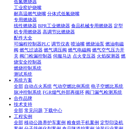
低氮燃烧器
工业窑炉烧嘴
耐高温燃气烧嘴
分体式低氮烧嘴
专用燃烧器
线性燃烧器
BPR工业燃烧器
食品机械专用燃烧器
定型
机专用燃烧器
高调节比燃烧器
配件大全
可编程控制器PLC
调节仪表
喷油嘴
燃烧油泵
燃油电磁
阀
燃气过滤器
燃气调压阀
燃气电磁阀
燃气空气压力开
关
阀门检漏控制器
伺服马达
点火变压器
火焰探测器
燃
烧安全控制器
燃烧控制系统
测试系统
系统方案
全部
自动点火系统
气动空燃比例系统
电子空燃比系统
脉冲控制系统
FGR烟气外部再循环
阀门漏气检测系统
合作品牌
技术支持
全部
常见问题
下载中心
工程实例
全部
移动公路养护车案例
粮食烘干机案例
定型印染机
案例
分子筛催化剂案例
食品隧道炉案例
涂装行业案例