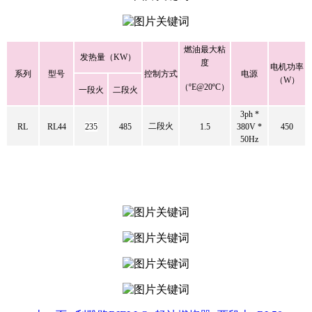
燃油最大粘
发热量（KW）
度
电机功率
系列
型号
控制方式
电源
（W）
（ºE@20ºC）
一段火
二段火
3ph *
二段火
RL
RL44
235
485
1.5
380V *
450
50Hz