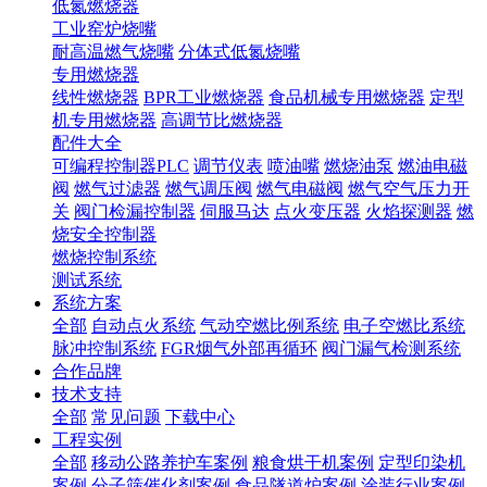
低氮燃烧器
工业窑炉烧嘴
耐高温燃气烧嘴
分体式低氮烧嘴
专用燃烧器
线性燃烧器
BPR工业燃烧器
食品机械专用燃烧器
定型
机专用燃烧器
高调节比燃烧器
配件大全
可编程控制器PLC
调节仪表
喷油嘴
燃烧油泵
燃油电磁
阀
燃气过滤器
燃气调压阀
燃气电磁阀
燃气空气压力开
关
阀门检漏控制器
伺服马达
点火变压器
火焰探测器
燃
烧安全控制器
燃烧控制系统
测试系统
系统方案
全部
自动点火系统
气动空燃比例系统
电子空燃比系统
脉冲控制系统
FGR烟气外部再循环
阀门漏气检测系统
合作品牌
技术支持
全部
常见问题
下载中心
工程实例
全部
移动公路养护车案例
粮食烘干机案例
定型印染机
案例
分子筛催化剂案例
食品隧道炉案例
涂装行业案例