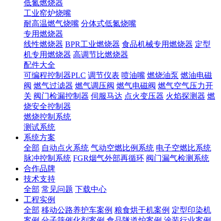
低氮燃烧器
工业窑炉烧嘴
耐高温燃气烧嘴
分体式低氮烧嘴
专用燃烧器
线性燃烧器
BPR工业燃烧器
食品机械专用燃烧器
定型
机专用燃烧器
高调节比燃烧器
配件大全
可编程控制器PLC
调节仪表
喷油嘴
燃烧油泵
燃油电磁
阀
燃气过滤器
燃气调压阀
燃气电磁阀
燃气空气压力开
关
阀门检漏控制器
伺服马达
点火变压器
火焰探测器
燃
烧安全控制器
燃烧控制系统
测试系统
系统方案
全部
自动点火系统
气动空燃比例系统
电子空燃比系统
脉冲控制系统
FGR烟气外部再循环
阀门漏气检测系统
合作品牌
技术支持
全部
常见问题
下载中心
工程实例
全部
移动公路养护车案例
粮食烘干机案例
定型印染机
案例
分子筛催化剂案例
食品隧道炉案例
涂装行业案例