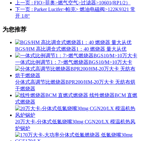
上一页
: FIO>菲奥>燃气空气>过滤器>10601(RP1/2）
下一页
: Parker Lucifer>帕克> 燃油电磁阀>122K9321 常
开 1/8“
为您推荐
BGS/HM 高比调盒式燃烧器1：40 燃烧器 量大从优
一体式比例调节1：7>燃气燃烧器BGS10/M>10万大卡
分体式高调节比燃烧器BPR200/HM-20万大卡 无纺布烘
干燃烧器
线性燃烧器BCM 直燃
式燃烧器
20万大卡-分体式低氮烧嘴30mg CGN20/LX 模温机热风
炉锅炉