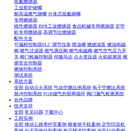
低氮燃烧器
工业窑炉烧嘴
耐高温燃气烧嘴
分体式低氮烧嘴
专用燃烧器
线性燃烧器
BPR工业燃烧器
食品机械专用燃烧器
定型
机专用燃烧器
高调节比燃烧器
配件大全
可编程控制器PLC
调节仪表
喷油嘴
燃烧油泵
燃油电磁
阀
燃气过滤器
燃气调压阀
燃气电磁阀
燃气空气压力开
关
阀门检漏控制器
伺服马达
点火变压器
火焰探测器
燃
烧安全控制器
燃烧控制系统
测试系统
系统方案
全部
自动点火系统
气动空燃比例系统
电子空燃比系统
脉冲控制系统
FGR烟气外部再循环
阀门漏气检测系统
合作品牌
技术支持
全部
常见问题
下载中心
工程实例
全部
移动公路养护车案例
粮食烘干机案例
定型印染机
案例
分子筛催化剂案例
食品隧道炉案例
涂装行业案例