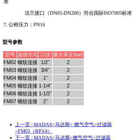
准
法兰接口（DN65-DN200）符合国际ISO7005标准
7. 公称压力：PN16
型号参数
型号
连接方式
口径
最大承压
(bar)
FM02
螺纹连接
1/2"
2
FM03
螺纹连接
3/4"
2
FM04
螺纹连接
1"
2
FM05
螺纹连接
1-1/4"
2
FM06
螺纹连接
1-1/2"
2
FM07
螺纹连接
2"
2
上一页
: MADAS>马达斯> 燃气空气>过滤器
>FM03（RP3/4）
下一页
: MADAS>马达斯>燃气空气>过滤器