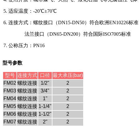
5. 适应温度：-20℃±70℃
6. 连接方式：螺纹接口（DN15-DN50）符合欧洲EN10226标准
法兰接口（DN65-DN200）符合国际ISO7005标准
7. 公称压力：PN16
型号参数
型号
连接方式
口径
最大承压
(bar)
FM02
螺纹连接
1/2"
2
FM03
螺纹连接
3/4"
2
FM04
螺纹连接
1"
2
FM05
螺纹连接
1-1/4"
2
FM06
螺纹连接
1-1/2"
2
FM07
螺纹连接
2"
2