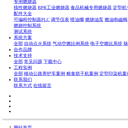
专用燃烧器
线性燃烧器
BPR工业燃烧器
食品机械专用燃烧器
定型机
配件大全
可编程控制器PLC
调节仪表
喷油嘴
燃烧油泵
燃油电磁阀
燃烧控制系统
测试系统
系统方案
全部
自动点火系统
气动空燃比例系统
电子空燃比系统
脉
合作品牌
技术支持
全部
常见问题
下载中心
工程实例
全部
移动公路养护车案例
粮食烘干机案例
定型印染机案
联系我们
联系方式
在线留言
网站首页