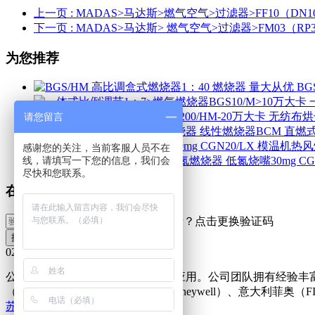
上一页
: MADAS>马达斯>燃气空气>过滤器>FF10（DN10
下一页
: MADAS>马达斯> 燃气空气>过滤器>FM03（RP3
为您推荐
BG
请您留言
线性燃烧器BCM 直燃
感谢您的关注，当前客服人员不在
线，请填写一下您的信息，我们会
尽快和您联系。
在线预定
提交信息
025-83704820/83705420
公司专业致力于燃烧系统的设计及应用。公司团队拥有经验丰富
（SIEMENS），美国霍尼韦尔（Honeywell）、意大利
苏ICP备16033135号-1