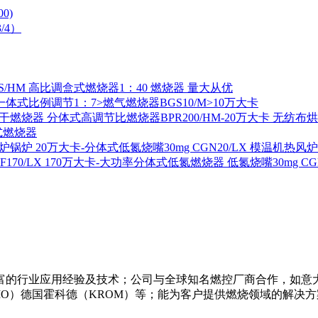
0)
/4）
S/HM 高比调盒式燃烧器1：40 燃烧器 量大从优
一体式比例调节1：7>燃气燃烧器BGS10/M>10万大卡
分体式高调节比燃烧器BPR200/HM-20万大卡 无纺布
式燃烧器
20万大卡-分体式低氮烧嘴30mg CGN20/LX 模温机热风
170万大卡-大功率分体式低氮燃烧器 低氮烧嘴30mg CGF1
的行业应用经验及技术；公司与全球知名燃控厂商合作，如意大利利
菲奥（FIO）德国霍科德（KROM）等；能为客户提供燃烧领域的解