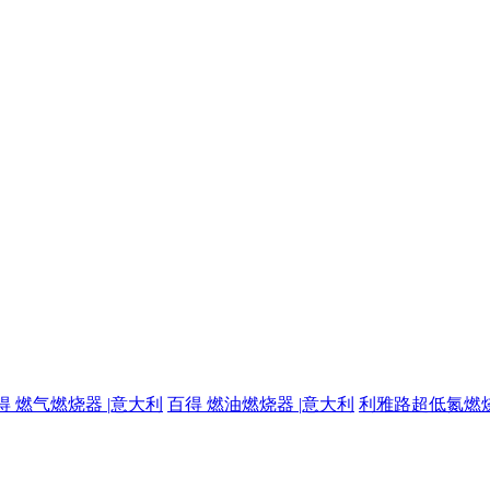
得 燃气燃烧器 |意大利
百得 燃油燃烧器 |意大利
利雅路超低氮燃