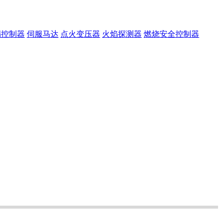
漏控制器
伺服马达
点火变压器
火焰探测器
燃烧安全控制器