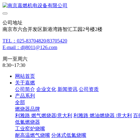
公司地址
南京市六合开发区新港湾路智汇工园2号楼2楼
TEL：025-83704820/83705420
E-mail：dlj8011@126.com
周一至周六
8:30~17:30
网站首页
关于嘉燃
公司简介
企业文化
新闻资讯
公司资质
产品系列
全部
燃烧器品牌
利雅路 燃气燃烧器|意大利
利雅路 燃油燃烧器 |意大利
百
低氮燃烧器
工业窑炉烧嘴
耐高温燃气烧嘴
分体式低氮烧嘴