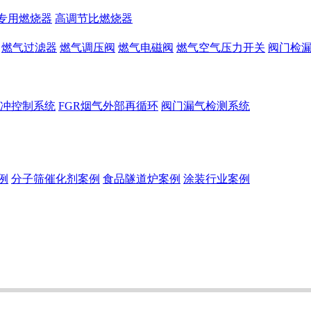
专用燃烧器
高调节比燃烧器
燃气过滤器
燃气调压阀
燃气电磁阀
燃气空气压力开关
阀门检
冲控制系统
FGR烟气外部再循环
阀门漏气检测系统
例
分子筛催化剂案例
食品隧道炉案例
涂装行业案例