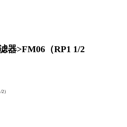
>FM06（RP1 1/2
/2）