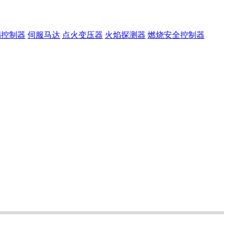
漏控制器
伺服马达
点火变压器
火焰探测器
燃烧安全控制器