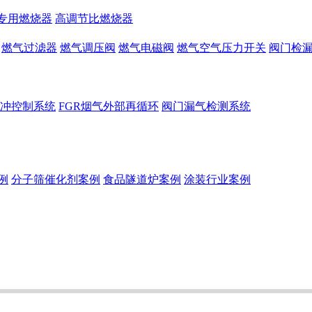
专用燃烧器
高调节比燃烧器
燃气过滤器
燃气调压阀
燃气电磁阀
燃气空气压力开关
阀门检
冲控制系统
FGR烟气外部再循环
阀门漏气检测系统
例
分子筛催化剂案例
食品隧道炉案例
涂装行业案例