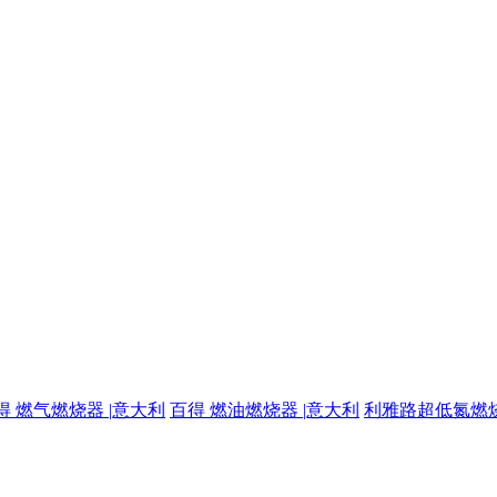
得 燃气燃烧器 |意大利
百得 燃油燃烧器 |意大利
利雅路超低氮燃