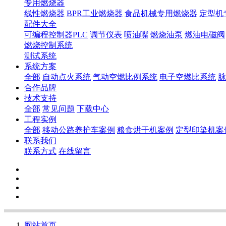
专用燃烧器
线性燃烧器
BPR工业燃烧器
食品机械专用燃烧器
定型机
配件大全
可编程控制器PLC
调节仪表
喷油嘴
燃烧油泵
燃油电磁阀
燃烧控制系统
测试系统
系统方案
全部
自动点火系统
气动空燃比例系统
电子空燃比系统
脉
合作品牌
技术支持
全部
常见问题
下载中心
工程实例
全部
移动公路养护车案例
粮食烘干机案例
定型印染机案
联系我们
联系方式
在线留言
网站首页