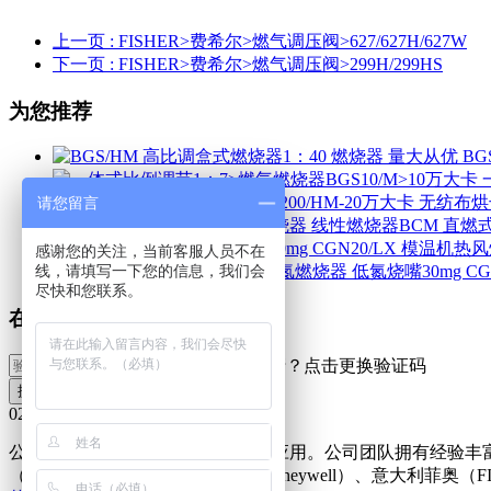
上一页
: FISHER>费希尔>燃气调压阀>627/627H/627W
下一页
: FISHER>费希尔>燃气调压阀>299H/299HS
为您推荐
BG
请您留言
线性燃烧器BCM 直燃
感谢您的关注，当前客服人员不在
线，请填写一下您的信息，我们会
尽快和您联系。
在线预定
提交信息
025-83704820/83705420
公司专业致力于燃烧系统的设计及应用。公司团队拥有经验丰富
（SIEMENS），美国霍尼韦尔（Honeywell）、意大利