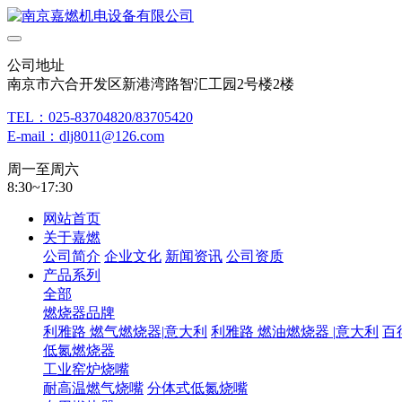
公司地址
南京市六合开发区新港湾路智汇工园2号楼2楼
TEL：025-83704820/83705420
E-mail：dlj8011@126.com
周一至周六
8:30~17:30
网站首页
关于嘉燃
公司简介
企业文化
新闻资讯
公司资质
产品系列
全部
燃烧器品牌
利雅路 燃气燃烧器|意大利
利雅路 燃油燃烧器 |意大利
百
低氮燃烧器
工业窑炉烧嘴
耐高温燃气烧嘴
分体式低氮烧嘴