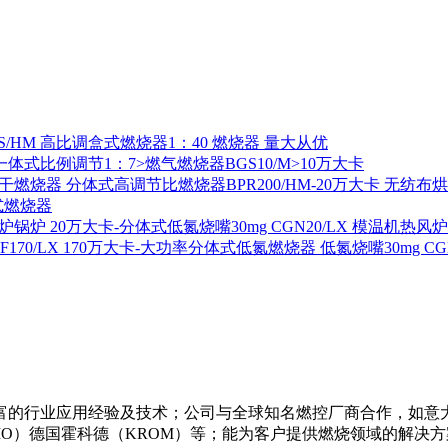
S/HM 高比调盒式燃烧器1：40 燃烧器 量大从优
一体式比例调节1：7>燃气燃烧器BGS10/M>10万大卡
分体式高调节比燃烧器BPR200/HM-20万大卡 无纺布
式燃烧器
20万大卡-分体式低氮烧嘴30mg CGN20/LX 模温机热风
170万大卡-大功率分体式低氮燃烧器 低氮烧嘴30mg CGF1
的行业应用经验及技术；公司与全球知名燃控厂商合作，如意大利利
菲奥（FIO）德国霍科德（KROM）等；能为客户提供燃烧领域的解