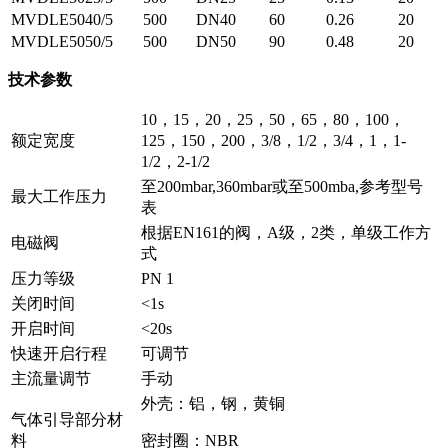
MVDLE5040/5
500
DN40
60
0.26
20
MVDLE5050/5
500
DN50
90
0.48
20
技术参数
10，15，20，25，50，65，80，100，
额定宽度
125，150，200，3/8，1/2，3/4，1，1-
1/2，2-1/2
至200mbar,360mbar或至500mba,参考型号
最大工作压力
表
根据EN161的阀，A级，2类，单级工作方
电磁阀
式
压力等级
PN 1
关闭时间
<1s
开启时间
<20s
快速开启行程
可调节
主流量调节
手动
外壳：铝，钢，黄铜
气体引导部分材
料
密封圈：NBR