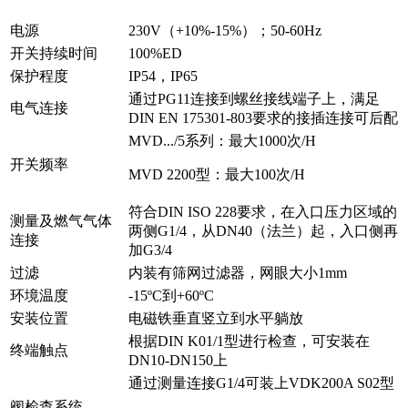
电源
230V（+10%-15%）；50-60Hz
开关持续时间
100%ED
保护程度
IP54，IP65
通过PG11连接到螺丝接线端子上，满足
电气连接
DIN EN 175301-803要求的接插连接可后配
MVD.../5系列：最大1000次/H
开关频率
MVD 2200型：最大100次/H
符合DIN ISO 228要求，在入口压力区域的
测量及燃气气体
两侧G1/4，从DN40（法兰）起，入口侧再
连接
加G3/4
过滤
内装有筛网过滤器，网眼大小1mm
环境温度
-15ºC到+60ºC
安装位置
电磁铁垂直竖立到水平躺放
根据DIN K01/1型进行检查，可安装在
终端触点
DN10-DN150上
通过测量连接G1/4可装上VDK200A S02型
阀检查系统