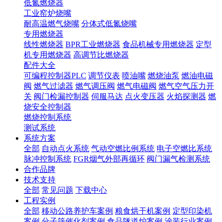
低氮燃烧器
工业窑炉烧嘴
耐高温燃气烧嘴
分体式低氮烧嘴
专用燃烧器
线性燃烧器
BPR工业燃烧器
食品机械专用燃烧器
定型
机专用燃烧器
高调节比燃烧器
配件大全
可编程控制器PLC
调节仪表
喷油嘴
燃烧油泵
燃油电磁
阀
燃气过滤器
燃气调压阀
燃气电磁阀
燃气空气压力开
关
阀门检漏控制器
伺服马达
点火变压器
火焰探测器
燃
烧安全控制器
燃烧控制系统
测试系统
系统方案
全部
自动点火系统
气动空燃比例系统
电子空燃比系统
脉冲控制系统
FGR烟气外部再循环
阀门漏气检测系统
合作品牌
技术支持
全部
常见问题
下载中心
工程实例
全部
移动公路养护车案例
粮食烘干机案例
定型印染机
案例
分子筛催化剂案例
食品隧道炉案例
涂装行业案例