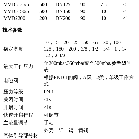
MVD5125/5
500
DN125
90
7.5
<1
MVD5150/5
500
DN150
90
10
<1
MVD2200
200
DN200
90
10
<1
技术参数
10，15，20，25，50，65，80，100，
额定宽度
125，150，200，3/8，1/2，3/4，1，1-
1/2，2-1/2
至200mbar,360mbar或至500mba,参考型号
最大工作压力
表
根据EN161的阀，A级，2类，单级工作方
电磁阀
式
压力等级
PN 1
关闭时间
<1s
开启时间
<1s
快速开启行程
可调节
主流量调节
手动
外壳：铝，钢，黄铜
气体引导部分材