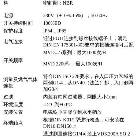
料
密封圈：NBR
电源
230V（+10%-15%）；50-60Hz
开关持续时间
100%ED
保护程度
IP54，IP65
通过PG11连接到螺丝接线端子上，满足
电气连接
DIN EN 175301-803要求的接插连接可后配
MVD.../5系列：最大1000次/H
开关频率
MVD 2200型：最大100次/H
符合DIN ISO 228要求，在入口压力区域的
测量及燃气气体
两侧G1/4，从DN40（法兰）起，入口侧再
连接
加G3/4
过滤
内装有筛网过滤器，网眼大小1mm
环境温度
-15ºC到+60ºC
安装位置
电磁铁垂直竖立到水平躺放
根据DIN K01/1型进行检查，可安装在
终端触点
DN10-DN150上
通过测量连接G1/4可装上VDK200A SO 2