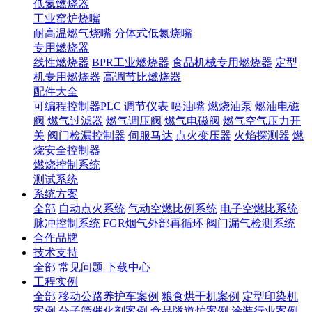
低氮燃烧器
工业窑炉烧嘴
耐高温燃气烧嘴
分体式低氮烧嘴
专用燃烧器
线性燃烧器
BPR工业燃烧器
食品机械专用燃烧器
定型
机专用燃烧器
高调节比燃烧器
配件大全
可编程控制器PLC
调节仪表
喷油嘴
燃烧油泵
燃油电磁
阀
燃气过滤器
燃气调压阀
燃气电磁阀
燃气空气压力开
关
阀门检漏控制器
伺服马达
点火变压器
火焰探测器
燃
烧安全控制器
燃烧控制系统
测试系统
系统方案
全部
自动点火系统
气动空燃比例系统
电子空燃比系统
脉冲控制系统
FGR烟气外部再循环
阀门漏气检测系统
合作品牌
技术支持
全部
常见问题
下载中心
工程实例
全部
移动公路养护车案例
粮食烘干机案例
定型印染机
案例
分子筛催化剂案例
食品隧道炉案例
涂装行业案例