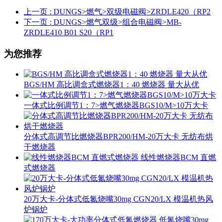
上一页
: DUNGS>燃气>双级电磁阀>ZRDLE420（RP2
下一页
: DUNGS>燃气双级>组合电磁阀>MB-
ZRDLE410 B01 S20（RP1
为您推荐
BGS/HM 高比调盒式燃烧器1：40 燃烧器 量大从优
一体式比例调节1：7>燃气燃烧器BGS10/M>10万大卡
分体式高调节比燃烧器BPR200/HM-20万大卡 无纺布烘
干燃烧器
线性燃烧器BCM 直燃
式燃烧器
20万大卡-分体式低氮烧嘴30mg CGN20/LX 模温机热风
炉锅炉