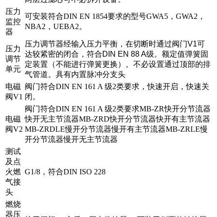
压力
可安装符合DIN EN 1854要求的型号GWA5，GWA2，
监控
NBA2，UEBA2。
器
压力调节器经输入压力平衡，在切断时通过阀门
V1
可
压力
达较紧密的闭合，符合
DIN EN 88 A
级。额定值弹簧固
调节
定装置（不能进行弹簧更换）。不必设置通过顶部的排
单元
气管道。具有内置脉冲分支头
电磁
阀门符合DIN EN 161 A 级2类要求，快速开启，快速关
阀V1
闭。
阀门符合DIN EN 161 A 级2类要求
MB-ZR快开分节流器
电磁
快开无主节流器MB-ZRD快开分节流器快开有主节流器
阀V2
MB-ZRDLE慢开分节流器慢开有主节流器MB-ZRLE慢
开分节流器慢开无主节流器
测试
及点
火燃
G1/8，符合DIN ISO 228
气接
头
燃烧
器压