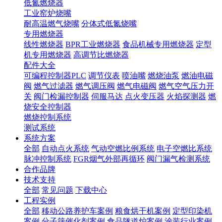
低氮燃烧器
工业窑炉烧嘴
耐高温燃气烧嘴
分体式低氮烧嘴
专用燃烧器
线性燃烧器
BPR工业燃烧器
食品机械专用燃烧器
定型
机专用燃烧器
高调节比燃烧器
配件大全
可编程控制器PLC
调节仪表
喷油嘴
燃烧油泵
燃油电磁
阀
燃气过滤器
燃气调压阀
燃气电磁阀
燃气空气压力开
关
阀门检漏控制器
伺服马达
点火变压器
火焰探测器
燃
烧安全控制器
燃烧控制系统
测试系统
系统方案
全部
自动点火系统
气动空燃比例系统
电子空燃比系统
脉冲控制系统
FGR烟气外部再循环
阀门漏气检测系统
合作品牌
技术支持
全部
常见问题
下载中心
工程实例
全部
移动公路养护车案例
粮食烘干机案例
定型印染机
案例
分子筛催化剂案例
食品隧道炉案例
涂装行业案例