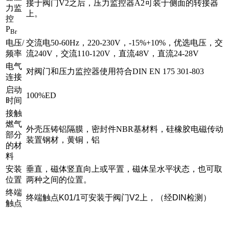
接于阀门V2之后，压力监控器A2可装于侧面的转接器
力监
上。
控
P
Br
电压/
交流电50-60Hz，220-230V，-15%+10%，优选电压，交
频率
流240V，交流110-120V，直流48V，直流24-28V
电气
对阀门和压力监控器使用符合DIN EN 175 301-803
连接
启动
100%ED
时间
接触
燃气
外壳压铸铝隔膜，密封件NBR基材料，硅橡胶电磁传动
部分
装置钢材，黄铜，铝
的材
料
安装
垂直，磁体竖直向上或平置，磁体呈水平状态，也可取
位置
两种之间的位置。
终端
终端触点
K01/1
可安装于阀门
V2
上，（经
DIN
检测）
触点