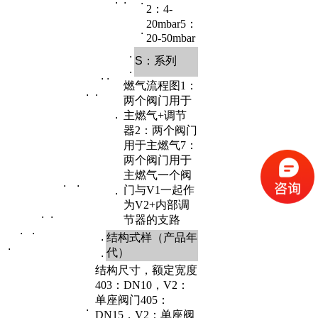
.
2：4-
20mbar5：
.
20-50mbar
.
S
：系列
.
.
.
燃气流程图1：
.
.
两个阀门用于
.
主燃气+调节
器2：两个阀门
用于主燃气7：
两个阀门用于
主燃气一个阀
.
.
门与V1一起作
.
为V2+内部调
.
.
节器的支路
.
.
.
结构式样（产品年
.
代）
.
结构尺寸，额定宽度
403：DN10，V2：
单座阀门405：
.
DN15，V2：单座阀