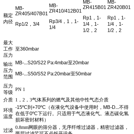
MB-
MB-
MB-
ZR415B01
ZR420B01
MB-
ZR410/412B01
ZR405/407B01
额定
Rp1
，
1-
Rp1
，
1-
Rp3/4
，
1
，
1-
内径
Rp1/2
，
3/4
1/4
，
1-
1/4
，
1-
1/4
1/2
，
2
1/2
，
2
最大
工作
至
360mbar
压力
MB-...S20/S22 Pa:4mbar
至
20mbar
输出
压力
MB-...S50/S52 Pa:20mbar
至
50mbar
范围
压力
PN 1
等级
介质
1，2，3气体系列的燃气及其他中性气态介质
-15ºC
到
+70ºC
（在液化气设备中使用时，
MB-D...
不得
环境
在低于
0ºC
下运行。只适用于气态液化气。液态碳化氢
温度
损坏密封材料）
0.8mm网眼的筛分器，无序纤维过滤器，精密过滤器，
过滤
两层过滤芯可不必拆开设备。