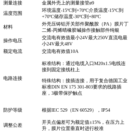
测量连接
金属外壳上的测量接管ø9
环境温度-15ºC到+70ºC介质温度-15ºC到
温度范围
+70ºC储存温度-30ºC到+80ºC
外壳压铸铝开关部件聚酰胺（PA）膜片丁
材料
二烯-丙烯晴橡胶碱操作接触部件纯银
交流电有效值最小24V最大250V直流电最
操作电压
小24V最大48V
额定电流
交流电有效值10A
标准结构：通过电缆入口M20x1.5电线连
接到固定接线柱上
电路连接
特殊结构：接插连接，用于复合德国工业
标准DIN EN 175 301-803要求的线路插
座，3极带保护触点
防护等级
根据IEC 529（EN 60529），IP54
开关点偏差可为额定值±15%，在压力上
调整公差
升，膜片位置垂直时进行校准