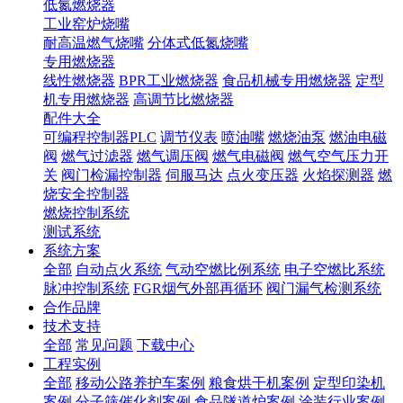
低氮燃烧器
工业窑炉烧嘴
耐高温燃气烧嘴
分体式低氮烧嘴
专用燃烧器
线性燃烧器
BPR工业燃烧器
食品机械专用燃烧器
定型
机专用燃烧器
高调节比燃烧器
配件大全
可编程控制器PLC
调节仪表
喷油嘴
燃烧油泵
燃油电磁
阀
燃气过滤器
燃气调压阀
燃气电磁阀
燃气空气压力开
关
阀门检漏控制器
伺服马达
点火变压器
火焰探测器
燃
烧安全控制器
燃烧控制系统
测试系统
系统方案
全部
自动点火系统
气动空燃比例系统
电子空燃比系统
脉冲控制系统
FGR烟气外部再循环
阀门漏气检测系统
合作品牌
技术支持
全部
常见问题
下载中心
工程实例
全部
移动公路养护车案例
粮食烘干机案例
定型印染机
案例
分子筛催化剂案例
食品隧道炉案例
涂装行业案例