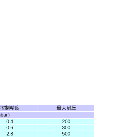
控制精度
最大耐压
bar
）
0.4
200
0.6
300
2.8
500