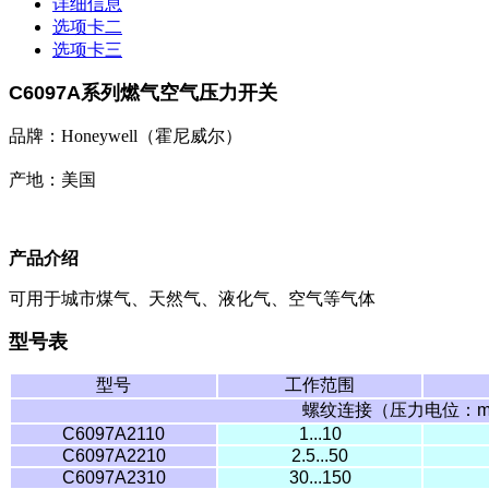
详细信息
选项卡二
选项卡三
C6097A
系列燃气空气压力开关
品牌：Honeywell（霍尼威尔）
产地：美国
产品介绍
可用于城市煤气、天然气、液化气、空气等气体
型号表
型号
工作范围
螺纹连接（压力电位：
m
C6097A2110
1...10
C6097A2210
2.5...50
C6097A2310
30...150