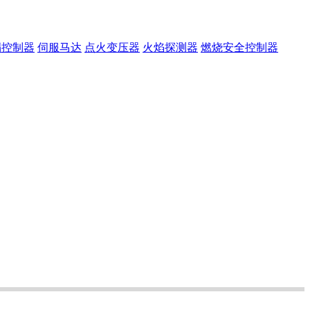
漏控制器
伺服马达
点火变压器
火焰探测器
燃烧安全控制器