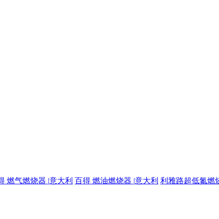
得 燃气燃烧器 |意大利
百得 燃油燃烧器 |意大利
利雅路超低氮燃