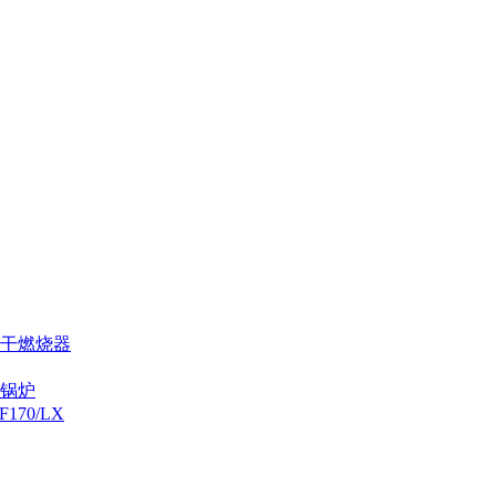
烘干燃烧器
炉锅炉
70/LX