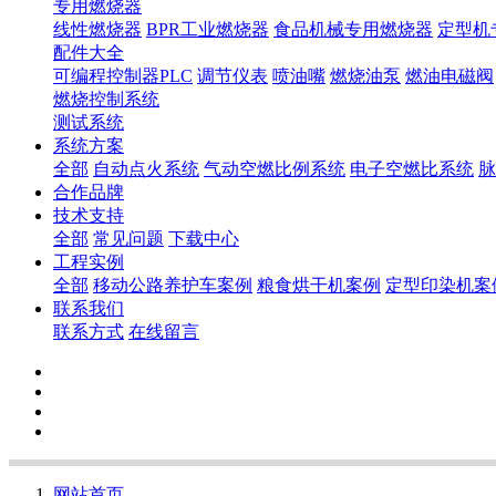
专用燃烧器
线性燃烧器
BPR工业燃烧器
食品机械专用燃烧器
定型机
配件大全
可编程控制器PLC
调节仪表
喷油嘴
燃烧油泵
燃油电磁阀
燃烧控制系统
测试系统
系统方案
全部
自动点火系统
气动空燃比例系统
电子空燃比系统
脉
合作品牌
技术支持
全部
常见问题
下载中心
工程实例
全部
移动公路养护车案例
粮食烘干机案例
定型印染机案
联系我们
联系方式
在线留言
网站首页