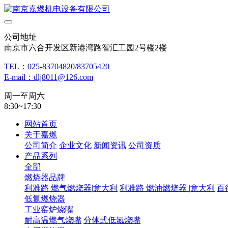
公司地址
南京市六合开发区新港湾路智汇工园2号楼2楼
TEL：025-83704820/83705420
E-mail：dlj8011@126.com
周一至周六
8:30~17:30
网站首页
关于嘉燃
公司简介
企业文化
新闻资讯
公司资质
产品系列
全部
燃烧器品牌
利雅路 燃气燃烧器|意大利
利雅路 燃油燃烧器 |意大利
百
低氮燃烧器
工业窑炉烧嘴
耐高温燃气烧嘴
分体式低氮烧嘴