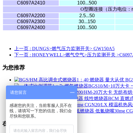
C6097A2410
100...500
O型圈连接（压力电位：
C6097A2200
2.5...50
C6097A2300
30...150
C6097A2400
100...500
上一页
: DUNGS>燃气压力监测开关> GW150A5
下一页
: HONEYWELL>燃气空气>压力监测开关 >C6097A
为您推荐
BG
请您留言
线性燃烧器BCM 直燃
感谢您的关注，当前客服人员不在
线，请填写一下您的信息，我们会
尽快和您联系。
在线预定