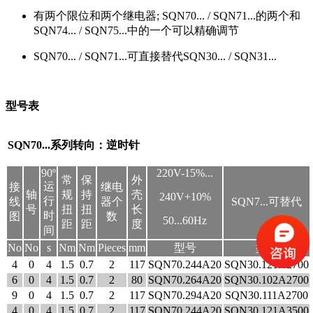
有两个限位和两个继电器; SQN70... / SQN71...的两个和
SQN74... / SQN75...中的一个可以精确调节
SQN70... / SQN71...可直接替代SQN30... / SQN31...
型号表
SQN70...系列转向：逆时针
90º
220V-15%...
常
保
外
运
接
继电
轴
规
持
壳
240V+10%
行
线
器个
SQN7...可替代
号
扭
扭
长
时
图
数
50...60Hz
距
距
度
间
No
No
s
Nm
Nm
Pieces
mm
型号
型号
4
0
4
1.5
0.7
2
117
SQN70.244A20
SQN30.121A2700
6
0
4
1.5
0.7
2
80
SQN70.264A20
SQN30.102A2700
9
0
4
1.5
0.7
2
117
SQN70.294A20
SQN30.111A2700
4
0
4
1.5
0.7
2
117
SQN70.244A20
SQN30.121A3500