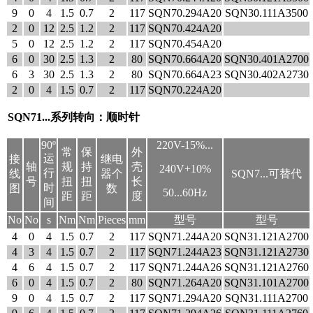
9
0
4
1.5
0.7
2
117
SQN70.294A20
SQN30.111A3500
2
0
12
2.5
1.2
2
117
SQN70.424A20
5
0
12
2.5
1.2
2
117
SQN70.454A20
6
0
30
2.5
1.3
2
80
SQN70.664A20
SQN30.401A2700
6
3
30
2.5
1.3
2
80
SQN70.664A23
SQN30.402A2730
2
0
4
1.5
0.7
2
117
SQN70.224A20
SQN71...系列转向：顺时针
90º
220V-15%...
常
保
外
运
接
继电
轴
规
持
壳
240V+10%
行
线
器个
SQN7...可替代
号
扭
扭
长
时
图
数
50...60Hz
距
距
度
间
No
No
s
Nm
Nm
Pieces
mm
型号
型号
4
0
4
1.5
0.7
2
117
SQN71.244A20
SQN31.121A2700
4
3
4
1.5
0.7
2
117
SQN71.244A23
SQN31.121A2730
4
6
4
1.5
0.7
2
117
SQN71.244A26
SQN31.121A2760
6
0
4
1.5
0.7
2
80
SQN71.264A20
SQN31.101A2700
9
0
4
1.5
0.7
2
117
SQN71.294A20
SQN31.111A2700