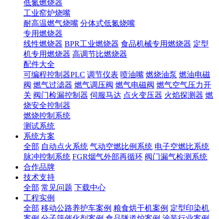
低氮燃烧器
工业窑炉烧嘴
耐高温燃气烧嘴
分体式低氮烧嘴
专用燃烧器
线性燃烧器
BPR工业燃烧器
食品机械专用燃烧器
定型
机专用燃烧器
高调节比燃烧器
配件大全
可编程控制器PLC
调节仪表
喷油嘴
燃烧油泵
燃油电磁
阀
燃气过滤器
燃气调压阀
燃气电磁阀
燃气空气压力开
关
阀门检漏控制器
伺服马达
点火变压器
火焰探测器
燃
烧安全控制器
燃烧控制系统
测试系统
系统方案
全部
自动点火系统
气动空燃比例系统
电子空燃比系统
脉冲控制系统
FGR烟气外部再循环
阀门漏气检测系统
合作品牌
技术支持
全部
常见问题
下载中心
工程实例
全部
移动公路养护车案例
粮食烘干机案例
定型印染机
案例
分子筛催化剂案例
食品隧道炉案例
涂装行业案例