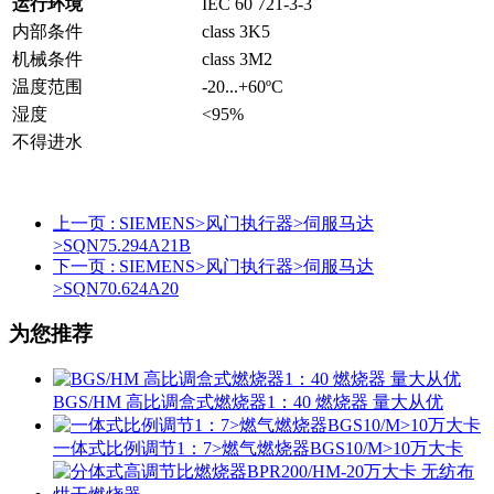
运行环境
IEC 60 721-3-3
内部条件
class 3K5
机械条件
class 3M2
温度范围
-20...+60ºC
湿度
<95%
不得进水
上一页
: SIEMENS>风门执行器>伺服马达
>SQN75.294A21B
下一页
: SIEMENS>风门执行器>伺服马达
>SQN70.624A20
为您推荐
BGS/HM 高比调盒式燃烧器1：40 燃烧器 量大从优
一体式比例调节1：7>燃气燃烧器BGS10/M>10万大卡