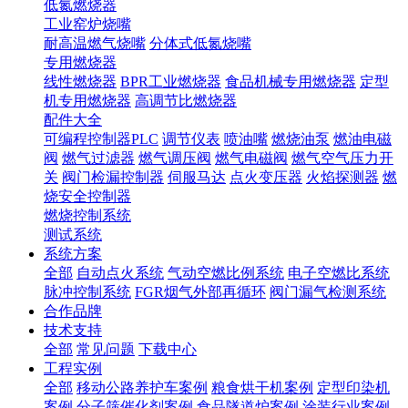
低氮燃烧器
工业窑炉烧嘴
耐高温燃气烧嘴
分体式低氮烧嘴
专用燃烧器
线性燃烧器
BPR工业燃烧器
食品机械专用燃烧器
定型
机专用燃烧器
高调节比燃烧器
配件大全
可编程控制器PLC
调节仪表
喷油嘴
燃烧油泵
燃油电磁
阀
燃气过滤器
燃气调压阀
燃气电磁阀
燃气空气压力开
关
阀门检漏控制器
伺服马达
点火变压器
火焰探测器
燃
烧安全控制器
燃烧控制系统
测试系统
系统方案
全部
自动点火系统
气动空燃比例系统
电子空燃比系统
脉冲控制系统
FGR烟气外部再循环
阀门漏气检测系统
合作品牌
技术支持
全部
常见问题
下载中心
工程实例
全部
移动公路养护车案例
粮食烘干机案例
定型印染机
案例
分子筛催化剂案例
食品隧道炉案例
涂装行业案例