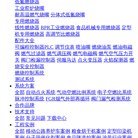
低氮燃烧器
工业窑炉烧嘴
耐高温燃气烧嘴
分体式低氮烧嘴
专用燃烧器
线性燃烧器
BPR工业燃烧器
食品机械专用燃烧器
定型
机专用燃烧器
高调节比燃烧器
配件大全
可编程控制器PLC
调节仪表
喷油嘴
燃烧油泵
燃油电磁
阀
燃气过滤器
燃气调压阀
燃气电磁阀
燃气空气压力开
关
阀门检漏控制器
伺服马达
点火变压器
火焰探测器
燃
烧安全控制器
燃烧控制系统
测试系统
系统方案
全部
自动点火系统
气动空燃比例系统
电子空燃比系统
脉冲控制系统
FGR烟气外部再循环
阀门漏气检测系统
合作品牌
技术支持
全部
常见问题
下载中心
工程实例
全部
移动公路养护车案例
粮食烘干机案例
定型印染机
案例
分子筛催化剂案例
食品隧道炉案例
涂装行业案例