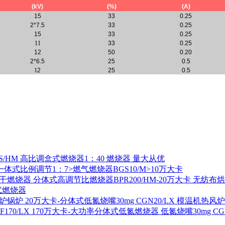
(kV)
(%)
(A)
15
33
0.25
2*7.5
33
0.25
15
33
0.25
11
33
0.25
12
50
0.20
2*6.5
25
0.5
1
2
25
0.5
S/HM 高比调盒式燃烧器1：40 燃烧器 量大从优
一体式比例调节1：7>燃气燃烧器BGS10/M>10万大卡
分体式高调节比燃烧器BPR200/HM-20万大卡 无纺布
式燃烧器
20万大卡-分体式低氮烧嘴30mg CGN20/LX 模温机热风
170万大卡-大功率分体式低氮燃烧器 低氮烧嘴30mg CGF1