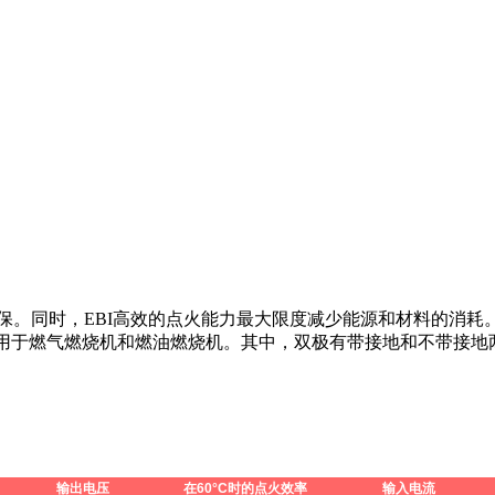
保。同时，EBI高效的点火能力最大限度减少能源和材料的消耗
双极可用于燃气燃烧机和燃油燃烧机。其中，双极有带接地和不带接地
输出电压
在
60°C
时的点火效率
输入电流