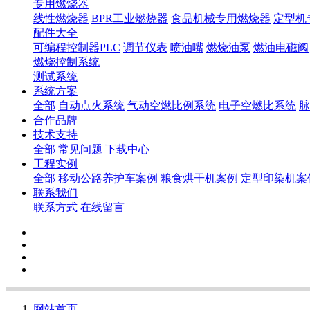
专用燃烧器
线性燃烧器
BPR工业燃烧器
食品机械专用燃烧器
定型机
配件大全
可编程控制器PLC
调节仪表
喷油嘴
燃烧油泵
燃油电磁阀
燃烧控制系统
测试系统
系统方案
全部
自动点火系统
气动空燃比例系统
电子空燃比系统
脉
合作品牌
技术支持
全部
常见问题
下载中心
工程实例
全部
移动公路养护车案例
粮食烘干机案例
定型印染机案
联系我们
联系方式
在线留言
网站首页