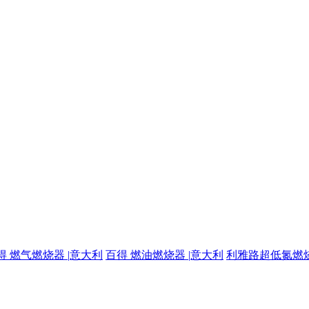
得 燃气燃烧器 |意大利
百得 燃油燃烧器 |意大利
利雅路超低氮燃