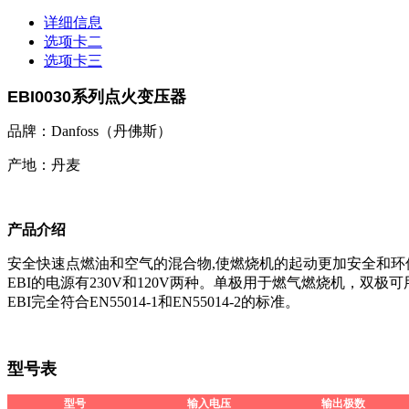
详细信息
选项卡二
选项卡三
EBI0030
系列点火变压器
品牌：Danfoss（丹佛斯）
产地：丹麦
产品介绍
安全快速点燃油和空气的混合物,使燃烧机的起动更加安全和环
EBI的电源有230V和120V两种。单极用于燃气燃烧机，
EBI完全符合EN55014-1和EN55014-2的标准。
型号表
型号
输入电压
输出
极
数