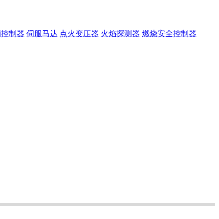
漏控制器
伺服马达
点火变压器
火焰探测器
燃烧安全控制器