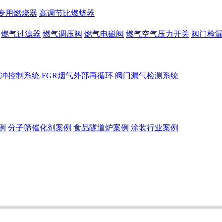
专用燃烧器
高调节比燃烧器
燃气过滤器
燃气调压阀
燃气电磁阀
燃气空气压力开关
阀门检
冲控制系统
FGR烟气外部再循环
阀门漏气检测系统
例
分子筛催化剂案例
食品隧道炉案例
涂装行业案例