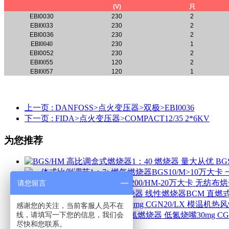
(V)
只
EBI0030
230
2
EBI
00
33
230
2
EBI0036
230
2
EBI
0040
230
1
EBI0052
230
2
EBI
00
55
120
2
EBI
00
57
120
1
上一页
: DANFOSS>点火变压器>双极>EBI0036
下一页
: FIDA>点火变压器>COMPACT12/35 2*6KV
为您推荐
BG
请您留言
线性燃烧器BCM 直燃
感谢您的关注，当前客服人员不在
线，请填写一下您的信息，我们会
尽快和您联系。