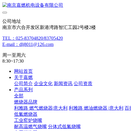
公司地址
南京市六合开发区新港湾路智汇工园2号楼2楼
TEL：025-83704820/83705420
E-mail：dlj8011@126.com
周一至周六
8:30~17:30
网站首页
关于嘉燃
公司简介
企业文化
新闻资讯
公司资质
产品系列
全部
燃烧器品牌
利雅路 燃气燃烧器|意大利
利雅路 燃油燃烧器 |意大利
百
低氮燃烧器
工业窑炉烧嘴
耐高温燃气烧嘴
分体式低氮烧嘴