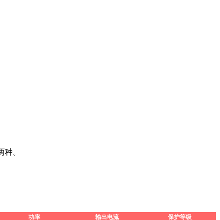
。
两种。
功率
输出电流
保护等级