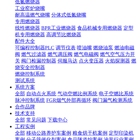
低氮燃烧器
工业窑炉烧嘴
耐高温燃气烧嘴
分体式低氮烧嘴
专用燃烧器
线性燃烧器
BPR工业燃烧器
食品机械专用燃烧器
定型
机专用燃烧器
高调节比燃烧器
配件大全
可编程控制器PLC
调节仪表
喷油嘴
燃烧油泵
燃油电磁
阀
燃气过滤器
燃气调压阀
燃气电磁阀
燃气空气压力开
关
阀门检漏控制器
伺服马达
点火变压器
火焰探测器
燃
烧安全控制器
燃烧控制系统
测试系统
系统方案
全部
自动点火系统
气动空燃比例系统
电子空燃比系统
脉冲控制系统
FGR烟气外部再循环
阀门漏气检测系统
合作品牌
技术支持
全部
常见问题
下载中心
工程实例
全部
移动公路养护车案例
粮食烘干机案例
定型印染机
案例
分子筛催化剂案例
食品隧道炉案例
涂装行业案例