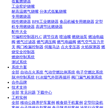
低氮燃烧器
工业窑炉烧嘴
耐高温燃气烧嘴
分体式低氮烧嘴
专用燃烧器
线性燃烧器
BPR工业燃烧器
食品机械专用燃烧器
定型
机专用燃烧器
高调节比燃烧器
配件大全
可编程控制器PLC
调节仪表
喷油嘴
燃烧油泵
燃油电磁
阀
燃气过滤器
燃气调压阀
燃气电磁阀
燃气空气压力开
关
阀门检漏控制器
伺服马达
点火变压器
火焰探测器
燃
烧安全控制器
燃烧控制系统
测试系统
系统方案
全部
自动点火系统
气动空燃比例系统
电子空燃比系统
脉冲控制系统
FGR烟气外部再循环
阀门漏气检测系统
合作品牌
技术支持
全部
常见问题
下载中心
工程实例
全部
移动公路养护车案例
粮食烘干机案例
定型印染机
案例
分子筛催化剂案例
食品隧道炉案例
涂装行业案例