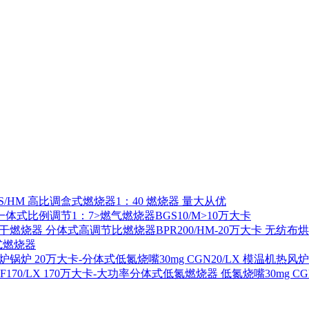
S/HM 高比调盒式燃烧器1：40 燃烧器 量大从优
一体式比例调节1：7>燃气燃烧器BGS10/M>10万大卡
分体式高调节比燃烧器BPR200/HM-20万大卡 无纺布
式燃烧器
20万大卡-分体式低氮烧嘴30mg CGN20/LX 模温机热风
170万大卡-大功率分体式低氮燃烧器 低氮烧嘴30mg CGF1