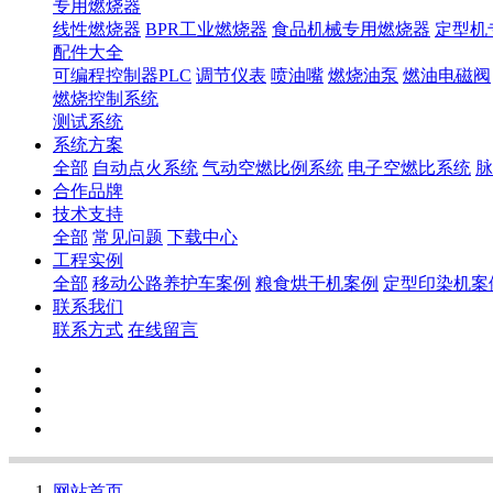
专用燃烧器
线性燃烧器
BPR工业燃烧器
食品机械专用燃烧器
定型机
配件大全
可编程控制器PLC
调节仪表
喷油嘴
燃烧油泵
燃油电磁阀
燃烧控制系统
测试系统
系统方案
全部
自动点火系统
气动空燃比例系统
电子空燃比系统
脉
合作品牌
技术支持
全部
常见问题
下载中心
工程实例
全部
移动公路养护车案例
粮食烘干机案例
定型印染机案
联系我们
联系方式
在线留言
网站首页