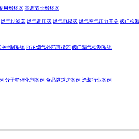
专用燃烧器
高调节比燃烧器
燃气过滤器
燃气调压阀
燃气电磁阀
燃气空气压力开关
阀门检
冲控制系统
FGR烟气外部再循环
阀门漏气检测系统
例
分子筛催化剂案例
食品隧道炉案例
涂装行业案例