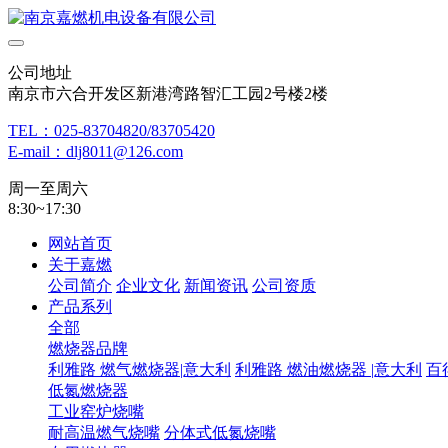
公司地址
南京市六合开发区新港湾路智汇工园2号楼2楼
TEL：025-83704820/83705420
E-mail：dlj8011@126.com
周一至周六
8:30~17:30
网站首页
关于嘉燃
公司简介
企业文化
新闻资讯
公司资质
产品系列
全部
燃烧器品牌
利雅路 燃气燃烧器|意大利
利雅路 燃油燃烧器 |意大利
百
低氮燃烧器
工业窑炉烧嘴
耐高温燃气烧嘴
分体式低氮烧嘴