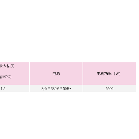
最大粘度
电源
电机功率（W）
@20ºC）
1.5
3ph * 380V * 50Hz
5500