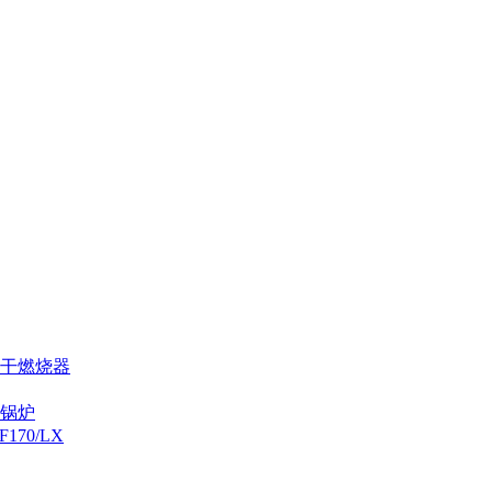
烘干燃烧器
炉锅炉
70/LX