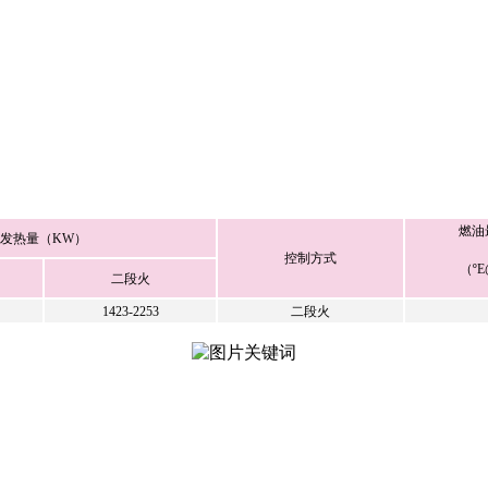
燃油
发热量（KW）
控制方式
（ºE
二段火
1423-2253
二段火