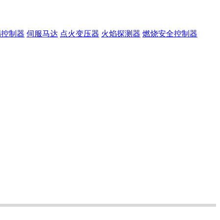
漏控制器
伺服马达
点火变压器
火焰探测器
燃烧安全控制器