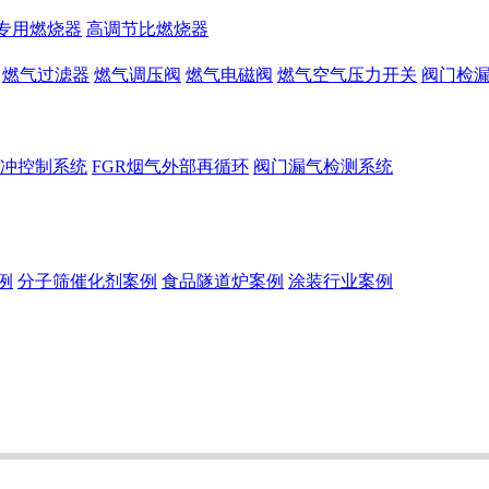
专用燃烧器
高调节比燃烧器
燃气过滤器
燃气调压阀
燃气电磁阀
燃气空气压力开关
阀门检
冲控制系统
FGR烟气外部再循环
阀门漏气检测系统
例
分子筛催化剂案例
食品隧道炉案例
涂装行业案例