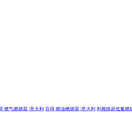
得 燃气燃烧器 |意大利
百得 燃油燃烧器 |意大利
利雅路超低氮燃