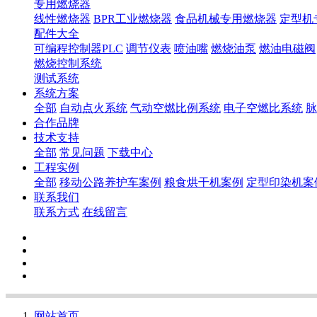
专用燃烧器
线性燃烧器
BPR工业燃烧器
食品机械专用燃烧器
定型机
配件大全
可编程控制器PLC
调节仪表
喷油嘴
燃烧油泵
燃油电磁阀
燃烧控制系统
测试系统
系统方案
全部
自动点火系统
气动空燃比例系统
电子空燃比系统
脉
合作品牌
技术支持
全部
常见问题
下载中心
工程实例
全部
移动公路养护车案例
粮食烘干机案例
定型印染机案
联系我们
联系方式
在线留言
网站首页