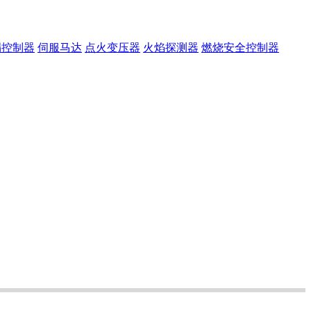
漏控制器
伺服马达
点火变压器
火焰探测器
燃烧安全控制器