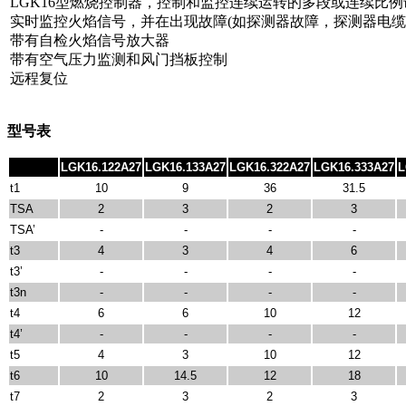
LGK16型燃烧控制器，控制和监控连续运转的多段或连续比
实时监控火焰信号，并在出现故障(如探测器故障，探测器电缆
带有自检火焰信号放大器
带有空气压力监测和风门挡板控制
远程复位
型号表
LGK16.122A27
LGK16.133A27
LGK16.322A27
LGK16.333A27
L
t1
10
9
36
31.5
TSA
2
3
2
3
TSA’
-
-
-
-
t3
4
3
4
6
t3’
-
-
-
-
t3n
-
-
-
-
t4
6
6
10
12
t4’
-
-
-
-
t5
4
3
10
12
t6
10
14.5
12
18
t7
2
3
2
3