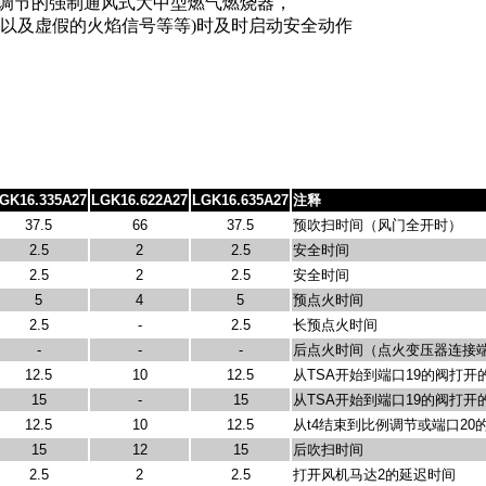
例调节的强制通风式大中型燃气燃烧器，
以及虚假的火焰信号等等)时及时启动安全动作
GK16.335A27
LGK16.622A27
LGK16.635A27
注释
37.5
66
37.5
预吹扫时间（风门全开时）
2.5
2
2.5
安全时间
2.5
2
2.5
安全时间
5
4
5
预点火时间
2.5
-
2.5
长预点火时间
-
-
-
后点火时间（点火变压器连接
12.5
10
12.5
从
TSA
开始到端口
19
的阀打开
15
-
15
从
TSA
开始到端口
19
的阀打开
12.5
10
12.5
从
t4
结束到比例调节或端口
20
15
12
15
后吹扫时间
2.5
2
2.5
打开风机马达
2
的延迟时间