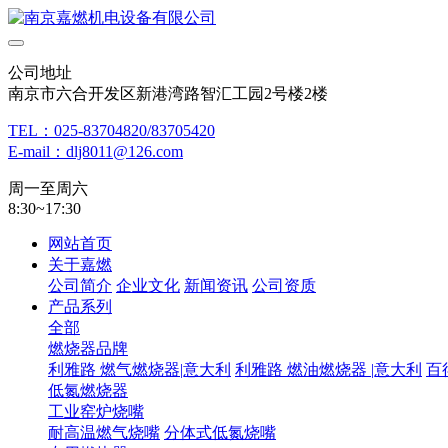
公司地址
南京市六合开发区新港湾路智汇工园2号楼2楼
TEL：025-83704820/83705420
E-mail：dlj8011@126.com
周一至周六
8:30~17:30
网站首页
关于嘉燃
公司简介
企业文化
新闻资讯
公司资质
产品系列
全部
燃烧器品牌
利雅路 燃气燃烧器|意大利
利雅路 燃油燃烧器 |意大利
百
低氮燃烧器
工业窑炉烧嘴
耐高温燃气烧嘴
分体式低氮烧嘴