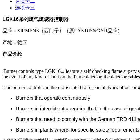
选项卡二
选项卡三
LGK16
系列燃气燃烧器控制器
品牌：SIEMENS（西门子）（原LANDIS&GYR品牌）
产地：德国
产品介绍
Burner controls type LGK16... feature a self-checking flame supervision
he event of any kind of fault on the flame detector, the detector cable
The burner controls are therefore suited for use in all types of oil-
Burners that operate continuously
Burners in intermittent operation that, in the case of gr
Burners that need to comply with the German TRD 411 a
Burners in plants where, for specific safety requirement