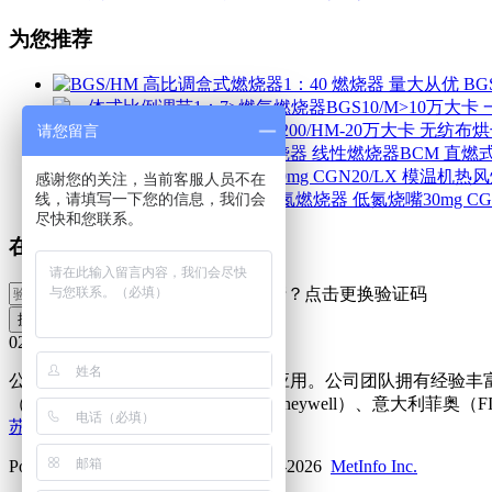
为您推荐
BG
请您留言
线性燃烧器BCM 直燃
感谢您的关注，当前客服人员不在
线，请填写一下您的信息，我们会
尽快和您联系。
在线预定
提交信息
025-83704820/83705420
公司专业致力于燃烧系统的设计及应用。公司团队拥有经验丰富
（SIEMENS），美国霍尼韦尔（Honeywell）、意大利
苏ICP备16033135号-1
Powered by
MetInfo 7.0.0beta
©2008-2026
MetInfo Inc.