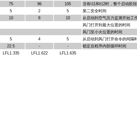
75
96
105
没有
t11
和
t12
时，整个启动阶段
5
2
5
第二安全时间
10
8
10
从启动到空气压力监测开始工
风门打开到最大位置的时间
风门至小火位置的时间
5
4
5
从启动到风门打开命令的间隔
22.5
-
-
锁定后程序内部循环时间
LFL1.335
LFL1.622
LFL1.635