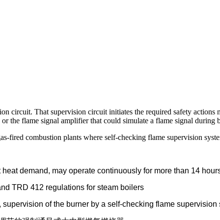
 circuit. That supervision circuit initiates the required safety actions n
s or the flame signal amplifier that could simulate a flame signal during 
 or gas-fired combustion plants where self-checking flame supervision sy
eat heat demand, may operate continuously for more than 14 hours
nd TRD 412 regulations for steam boilers
s, supervision of the burner by a self-checking flame supervisi