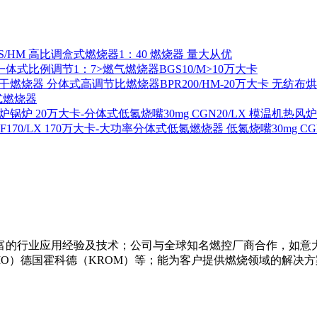
S/HM 高比调盒式燃烧器1：40 燃烧器 量大从优
一体式比例调节1：7>燃气燃烧器BGS10/M>10万大卡
分体式高调节比燃烧器BPR200/HM-20万大卡 无纺布
式燃烧器
20万大卡-分体式低氮烧嘴30mg CGN20/LX 模温机热风
170万大卡-大功率分体式低氮燃烧器 低氮烧嘴30mg CGF1
的行业应用经验及技术；公司与全球知名燃控厂商合作，如意大利利
菲奥（FIO）德国霍科德（KROM）等；能为客户提供燃烧领域的解