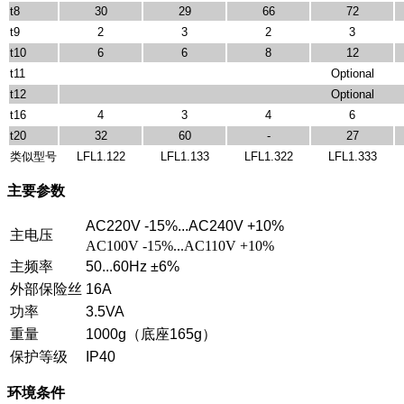
t8
30
29
66
72
t9
2
3
2
3
t10
6
6
8
12
t11
Optional
t12
Optional
t16
4
3
4
6
t20
32
60
-
27
类似型号
LFL1.122
LFL1.133
LFL1.322
LFL1.333
主要参数
AC220V -15%...AC240V +10%
主电压
AC100V -15%...AC110V +10%
主频率
50...60Hz ±6%
外部保险丝
16A
功率
3.5VA
重量
1000g
（底座
165g
）
保护等级
IP40
环境条件