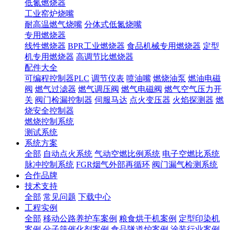
低氮燃烧器
工业窑炉烧嘴
耐高温燃气烧嘴
分体式低氮烧嘴
专用燃烧器
线性燃烧器
BPR工业燃烧器
食品机械专用燃烧器
定型
机专用燃烧器
高调节比燃烧器
配件大全
可编程控制器PLC
调节仪表
喷油嘴
燃烧油泵
燃油电磁
阀
燃气过滤器
燃气调压阀
燃气电磁阀
燃气空气压力开
关
阀门检漏控制器
伺服马达
点火变压器
火焰探测器
燃
烧安全控制器
燃烧控制系统
测试系统
系统方案
全部
自动点火系统
气动空燃比例系统
电子空燃比系统
脉冲控制系统
FGR烟气外部再循环
阀门漏气检测系统
合作品牌
技术支持
全部
常见问题
下载中心
工程实例
全部
移动公路养护车案例
粮食烘干机案例
定型印染机
案例
分子筛催化剂案例
食品隧道炉案例
涂装行业案例