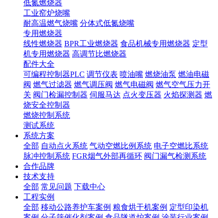
低氮燃烧器
工业窑炉烧嘴
耐高温燃气烧嘴
分体式低氮烧嘴
专用燃烧器
线性燃烧器
BPR工业燃烧器
食品机械专用燃烧器
定型
机专用燃烧器
高调节比燃烧器
配件大全
可编程控制器PLC
调节仪表
喷油嘴
燃烧油泵
燃油电磁
阀
燃气过滤器
燃气调压阀
燃气电磁阀
燃气空气压力开
关
阀门检漏控制器
伺服马达
点火变压器
火焰探测器
燃
烧安全控制器
燃烧控制系统
测试系统
系统方案
全部
自动点火系统
气动空燃比例系统
电子空燃比系统
脉冲控制系统
FGR烟气外部再循环
阀门漏气检测系统
合作品牌
技术支持
全部
常见问题
下载中心
工程实例
全部
移动公路养护车案例
粮食烘干机案例
定型印染机
案例
分子筛催化剂案例
食品隧道炉案例
涂装行业案例