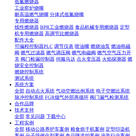
低氮燃烧器
工业窑炉烧嘴
耐高温燃气烧嘴
分体式低氮烧嘴
专用燃烧器
线性燃烧器
BPR工业燃烧器
食品机械专用燃烧器
定型
机专用燃烧器
高调节比燃烧器
配件大全
可编程控制器PLC
调节仪表
喷油嘴
燃烧油泵
燃油电磁
阀
燃气过滤器
燃气调压阀
燃气电磁阀
燃气空气压力开
关
阀门检漏控制器
伺服马达
点火变压器
火焰探测器
燃
烧安全控制器
燃烧控制系统
测试系统
系统方案
全部
自动点火系统
气动空燃比例系统
电子空燃比系统
脉冲控制系统
FGR烟气外部再循环
阀门漏气检测系统
合作品牌
技术支持
全部
常见问题
下载中心
工程实例
全部
移动公路养护车案例
粮食烘干机案例
定型印染机
案例
分子筛催化剂案例
食品隧道炉案例
涂装行业案例