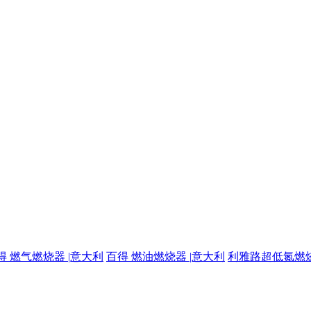
得 燃气燃烧器 |意大利
百得 燃油燃烧器 |意大利
利雅路超低氮燃