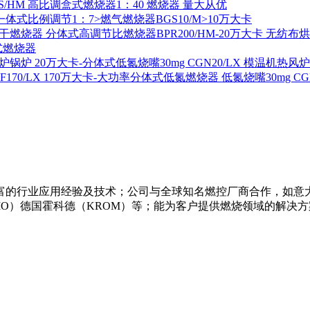
S/HM 高比调盒式燃烧器1：40 燃烧器 量大从优
一体式比例调节1：7>燃气燃烧器BGS10/M>10万大卡
分体式高调节比燃烧器BPR200/HM-20万大卡 无纺布
式燃烧器
20万大卡-分体式低氮烧嘴30mg CGN20/LX 模温机热风
170万大卡-大功率分体式低氮燃烧器 低氮烧嘴30mg CGF1
的行业应用经验及技术；公司与全球知名燃控厂商合作，如意大利利
菲奥（FIO）德国霍科德（KROM）等；能为客户提供燃烧领域的解