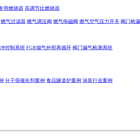
专用燃烧器
高调节比燃烧器
燃气过滤器
燃气调压阀
燃气电磁阀
燃气空气压力开关
阀门检
冲控制系统
FGR烟气外部再循环
阀门漏气检测系统
例
分子筛催化剂案例
食品隧道炉案例
涂装行业案例