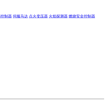
漏控制器
伺服马达
点火变压器
火焰探测器
燃烧安全控制器