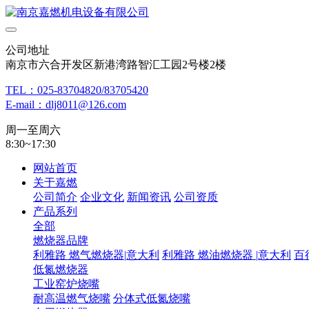
公司地址
南京市六合开发区新港湾路智汇工园2号楼2楼
TEL：025-83704820/83705420
E-mail：dlj8011@126.com
周一至周六
8:30~17:30
网站首页
关于嘉燃
公司简介
企业文化
新闻资讯
公司资质
产品系列
全部
燃烧器品牌
利雅路 燃气燃烧器|意大利
利雅路 燃油燃烧器 |意大利
百
低氮燃烧器
工业窑炉烧嘴
耐高温燃气烧嘴
分体式低氮烧嘴