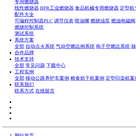
专用燃烧器
线性燃烧器
BPR工业燃烧器
食品机械专用燃烧器
定型机
配件大全
可编程控制器PLC
调节仪表
喷油嘴
燃烧油泵
燃油电磁阀
燃烧控制系统
测试系统
系统方案
全部
自动点火系统
气动空燃比例系统
电子空燃比系统
脉
合作品牌
技术支持
全部
常见问题
下载中心
工程实例
全部
移动公路养护车案例
粮食烘干机案例
定型印染机案
联系我们
联系方式
在线留言
网站首页