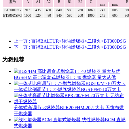
型号
A
A1
A2
B
B1
B2
C
E
min
max
BT300DSG
915
435
480
840
580
260
1860
245
605
36
BT300DSPG
1000
520
480
840
580
260
1900
245
605
36
上一页
: 百得BALTUR>轻油燃烧器>二段火>BT300DSG
下一页
: 百得BALTUR>轻油燃烧器>二段火>BT300DSG
为您推荐
BGS/HM 高比调盒式燃烧器1：40 燃烧器 量大从优
一体式比例调节1：7>燃气燃烧器BGS10/M>10万大卡
分体式高调节比燃烧器BPR200/HM-20万大卡 无纺布烘
干燃烧器
线性燃烧器BCM 直燃
式燃烧器