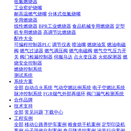
低氮燃烧器
工业窑炉烧嘴
耐高温燃气烧嘴
分体式低氮烧嘴
专用燃烧器
线性燃烧器
BPR工业燃烧器
食品机械专用燃烧器
定型
机专用燃烧器
高调节比燃烧器
配件大全
可编程控制器PLC
调节仪表
喷油嘴
燃烧油泵
燃油电磁
阀
燃气过滤器
燃气调压阀
燃气电磁阀
燃气空气压力开
关
阀门检漏控制器
伺服马达
点火变压器
火焰探测器
燃
烧安全控制器
燃烧控制系统
测试系统
系统方案
全部
自动点火系统
气动空燃比例系统
电子空燃比系统
脉冲控制系统
FGR烟气外部再循环
阀门漏气检测系统
合作品牌
技术支持
全部
常见问题
下载中心
工程实例
全部
移动公路养护车案例
粮食烘干机案例
定型印染机
案例
分子筛催化剂案例
食品隧道炉案例
涂装行业案例