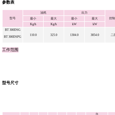
参数表
油耗
出力
型号
控
最小
最大
最小
最大
Kg/h
Kg/h
kW
kW
BT 300DSG
110.0
325.0
1304.0
3854.0
二
BT 300DSPG
工作范围
型号尺寸
D