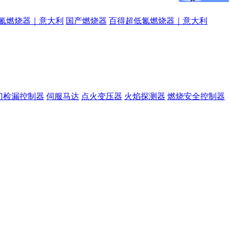
氮燃烧器｜意大利
国产燃烧器
百得超低氮燃烧器｜意大利
门检漏控制器
伺服马达
点火变压器
火焰探测器
燃烧安全控制器