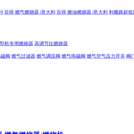
利
百得 燃气燃烧器 |意大利
百得 燃油燃烧器 |意大利
利雅路超低
型机专用燃烧器
高调节比燃烧器
电磁阀
燃气过滤器
燃气调压阀
燃气电磁阀
燃气空气压力开关
阀