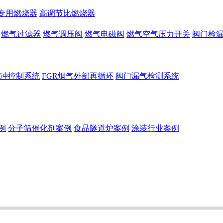
专用燃烧器
高调节比燃烧器
燃气过滤器
燃气调压阀
燃气电磁阀
燃气空气压力开关
阀门检
冲控制系统
FGR烟气外部再循环
阀门漏气检测系统
例
分子筛催化剂案例
食品隧道炉案例
涂装行业案例