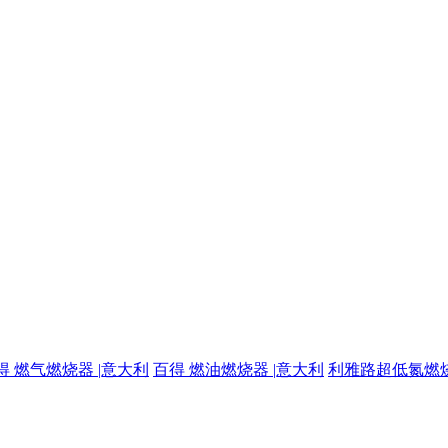
得 燃气燃烧器 |意大利
百得 燃油燃烧器 |意大利
利雅路超低氮燃