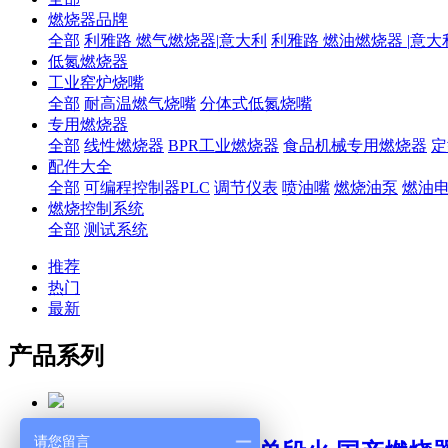
燃烧器品牌
全部
利雅路 燃气燃烧器|意大利
利雅路 燃油燃烧器 |意大
低氮燃烧器
工业窑炉烧嘴
全部
耐高温燃气烧嘴
分体式低氮烧嘴
专用燃烧器
全部
线性燃烧器
BPR工业燃烧器
食品机械专用燃烧器
定
配件大全
全部
可编程控制器PLC
调节仪表
喷油嘴
燃烧油泵
燃油
燃烧控制系统
全部
测试系统
推荐
热门
最新
产品系列
请您留言