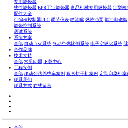
专用燃烧器
线性燃烧器
BPR工业燃烧器
食品机械专用燃烧器
定型机
配件大全
可编程控制器PLC
调节仪表
喷油嘴
燃烧油泵
燃油电磁阀
燃烧控制系统
测试系统
系统方案
全部
自动点火系统
气动空燃比例系统
电子空燃比系统
脉
合作品牌
技术支持
全部
常见问题
下载中心
工程实例
全部
移动公路养护车案例
粮食烘干机案例
定型印染机案
联系我们
联系方式
在线留言
全部