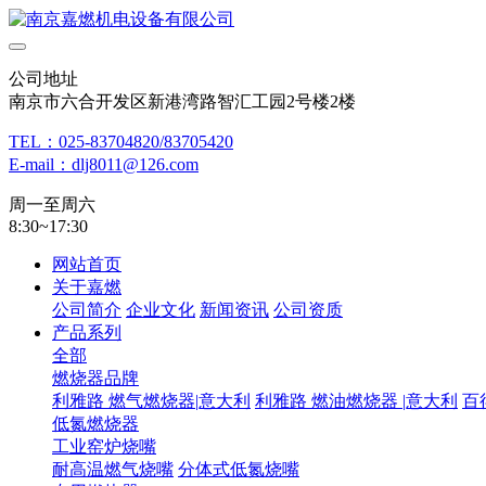
公司地址
南京市六合开发区新港湾路智汇工园2号楼2楼
TEL：025-83704820/83705420
E-mail：dlj8011@126.com
周一至周六
8:30~17:30
网站首页
关于嘉燃
公司简介
企业文化
新闻资讯
公司资质
产品系列
全部
燃烧器品牌
利雅路 燃气燃烧器|意大利
利雅路 燃油燃烧器 |意大利
百
低氮燃烧器
工业窑炉烧嘴
耐高温燃气烧嘴
分体式低氮烧嘴