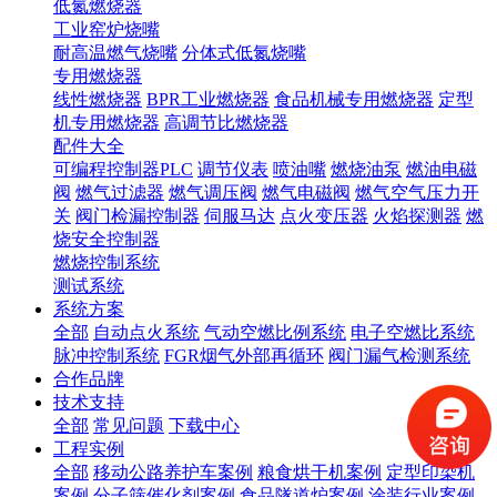
低氮燃烧器
工业窑炉烧嘴
耐高温燃气烧嘴
分体式低氮烧嘴
专用燃烧器
线性燃烧器
BPR工业燃烧器
食品机械专用燃烧器
定型
机专用燃烧器
高调节比燃烧器
配件大全
可编程控制器PLC
调节仪表
喷油嘴
燃烧油泵
燃油电磁
阀
燃气过滤器
燃气调压阀
燃气电磁阀
燃气空气压力开
关
阀门检漏控制器
伺服马达
点火变压器
火焰探测器
燃
烧安全控制器
燃烧控制系统
测试系统
系统方案
全部
自动点火系统
气动空燃比例系统
电子空燃比系统
脉冲控制系统
FGR烟气外部再循环
阀门漏气检测系统
合作品牌
技术支持
全部
常见问题
下载中心
工程实例
全部
移动公路养护车案例
粮食烘干机案例
定型印染机
案例
分子筛催化剂案例
食品隧道炉案例
涂装行业案例